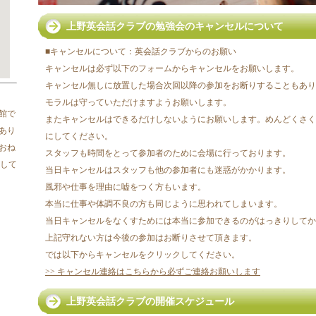
上野英会話クラブの勉強会のキャンセルについて
■
キャンセルについて：英会話クラブからのお願い
キャンセルは必ず以下のフォームからキャンセルをお願いします。
キャンセル無しに放置した場合次回以降の参加をお断りすることもあり
モラルは守っていただけますようお願いします。
館で
またキャンセルはできるだけしないようにお願いします。めんどくさく
あり
にしてください。
おね
スタッフも時間をとって参加者のために会場に行っております。
クして
当日キャンセルはスタッフも他の参加者にも迷惑がかかります。
風邪や仕事を理由に嘘をつく方もいます。
本当に仕事や体調不良の方も同じように思われてしまいます。
当日キャンセルをなくすためには本当に参加できるのがはっきりしてか
上記守れない方は今後の参加はお断りさせて頂きます。
では以下からキャンセルをクリックしてください。
>> キャンセル連絡はこちらから必ずご連絡お願いします
上野英会話クラブの開催スケジュール