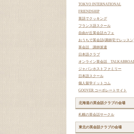
TOKYO INTERNATIONAL
FRIENDSHIP
英語でクッキング
フランス語スクール
自由が丘英会話カフェ
おうちで英会話(講師宅でレッスン
英会話 講師派遣
日本語クラブ
オンライン英会話 TALKABROA
ジャパンホストファミリー
日本語スクール
個人留学ドットコム
GOOVER コーポレートサイト
北海道の英会話クラブの会場
札幌の英会話サークル
東北の英会話クラブの会場