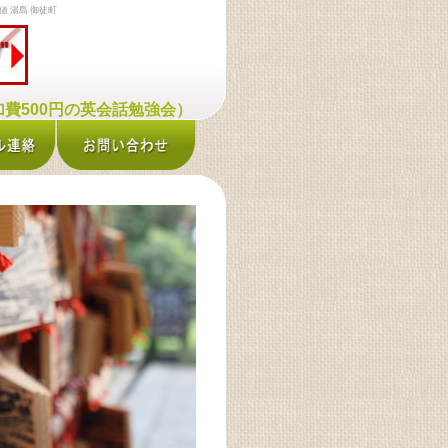
値 湯島 御徒町
費500円の英会話勉強会）