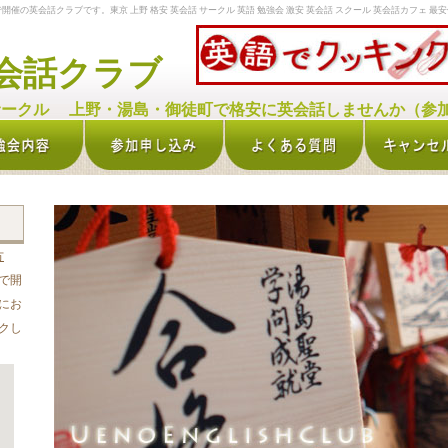
催の英会話クラブです。東京 上野 格安 英会話 サークル 英語 勉強会 激安 英会話 スクール 英会話カフェ 最安
会話クラブ
ークル 上野・湯島・御徒町で格安に英会話しませんか（参加
方
で開
にお
クし