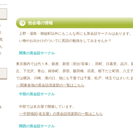
他会場の情報
会
り
上野・湯島・御徒町以外にもこんな所にも英会話サークルはあります。
高
い物やお出かけのついでに英語の勉強をしてみませんか？
ん
関東の英会話サークル
す
東京都内では代々木、銀座、新宿（初台/笹塚）、田町、日暮里、品川、
丘、下北沢、青山、錦糸町、原宿、飯田橋、目黒、都下だと町田、八王
では横浜、川崎、溝の口、他にも千葉では千葉、松戸、埼玉ではさいた
>>関東各地の英会話倶楽部の一覧はこちら
中部の英会話サークル
ョ
中部では名古屋で開催しています。
>>中部地区(名古屋）の英会話倶楽部の一覧はこちら
関西の英会話サークル