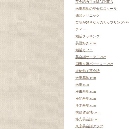
英会話カフェMACHIDA
米軍基地の英会話スクール
発音クリニック
英語が好きな人のカップリングパ
ティー
婚活クッキング
英語好き.com
婚活カフェ
英会話サークル.com
国際交流パーティー.com
大使館で英会話
米軍基地.com
米軍.com
横田基地.com
座間基地.com
厚木基地.com
横須賀基地.com
格安英会話.com
東京英会話クラブ